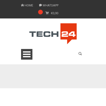
HOME
WHATSAPP
€
0,00
0775 1543201