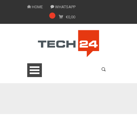
HOME
WHATSAPP
€
0,00
0775 1543201