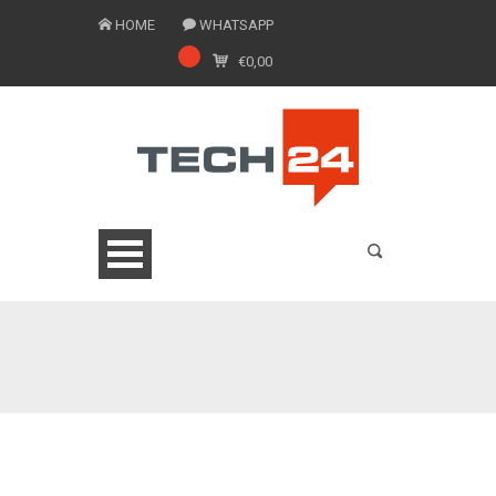
HOME
WHATSAPP
€
0,00
0775 1543201