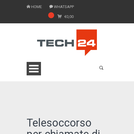
HOME
WHATSAPP
€
0,00
0775 1543201
Telesoccorso