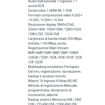
Audio bidirezionale 1 ingresso / 1
uscita RCA
Uscita video 1 HDMI 4K, 1 VGA
Formato compressione video H.265+
/ H.265 / H.264+ / H.264
Risoluzione display 3840×2160,
2560×1440, 1920×1080, 1280×1024,
1280×720, 1024×768
Larghezza di banda totale 256 Mbps
entrata / 160 Mbps uscita
Registrazione Main Stream
8MP/6MP/5MP/4MP/3MP/1080P
/UXGA /720P /VGA /4CIF /DCIF /2CIF
/CIF /QCIF
Multitasking simultaneo Pentaplex:
Dal vivo, registrazione, riproduzione,
backup e accesso remoto
Allarmi 16 Ingressi 4 Relay NO/NC
Metodo di registrazione Manuale,
programmata, rilevamento di
movimento, allarme
Backup esterno Memoria USB / HDD
USB / CD-RW USB / DVR-RW USB