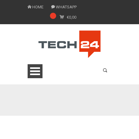
HOME
WHATSAPP
€
0,00
0775 1543201