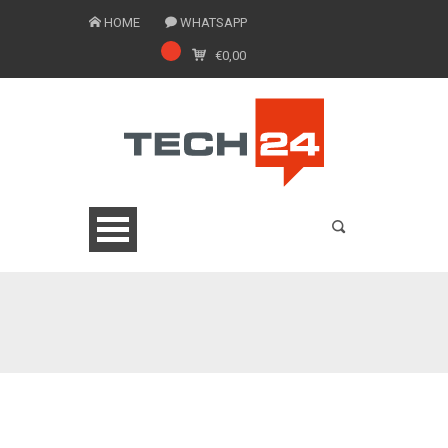
HOME
WHATSAPP
€
0,00
0775 1543201