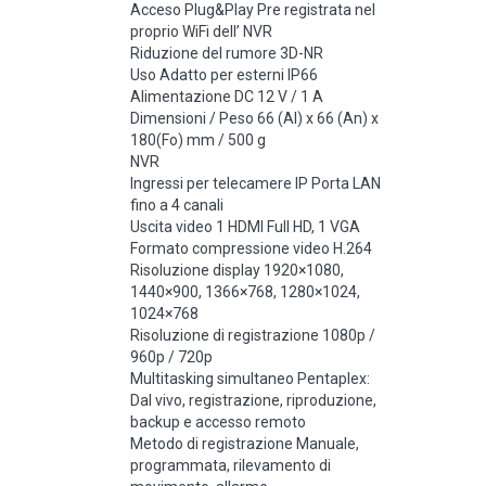
Acceso Plug&Play Pre registrata nel
proprio WiFi dell’ NVR
Riduzione del rumore 3D-NR
Uso Adatto per esterni IP66
Alimentazione DC 12 V / 1 A
Dimensioni / Peso 66 (Al) x 66 (An) x
180(Fo) mm / 500 g
NVR
Ingressi per telecamere IP Porta LAN
fino a 4 canali
Uscita video 1 HDMI Full HD, 1 VGA
Formato compressione video H.264
Risoluzione display 1920×1080,
1440×900, 1366×768, 1280×1024,
1024×768
Risoluzione di registrazione 1080p /
960p / 720p
Multitasking simultaneo Pentaplex:
Dal vivo, registrazione, riproduzione,
backup e accesso remoto
Metodo di registrazione Manuale,
programmata, rilevamento di