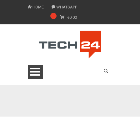
HOME
WHATSAPP
€
0,00
0775 1543201