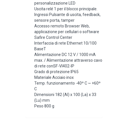
personalizzazione LED
Uscita relé 1 per il blocco principale.
Ingressi Pulsante di uscita, feedback,
sensore porta, tamper
Accesso remoto Browser Web,
applicazione per cellulari o software
Safire Control Center
Interfaccia di rete Ethernet 10/100
BaseT
Alimentazione DC 12 V / 1000 mA
max. / Alimentazione attraverso cavo
di rete conSF-VI402-IP
Grado di protezione IP65
Materiale Acciaio inox
Temp. funzionamento -40º C ~ +60º
C
Dimensioni 182 (Al) x 100 (La) x 33
(Lu) mm
Peso 800 g