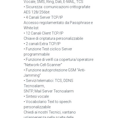
Vocale, SMS, Ring, Dati, E-MAIL, TCS
• Sicurezza: comunicazioni crittografate
AES 128/256bit
• 4 Canali Server TCP/IP
Accesso regolamentato da Passphrase e
White list
• 12 Canali Client TCP/IP
Chiave di criptatura personalizzabile
• 2 canali Extra TCP/IP
• Funzione Test ciclico Server
programmabile
• Funzione di verifi ca copertura/operatore
“Network-Cell-Scanner”
• Funzione autoprotezione GSM “Anti-
Jamming”
• Servizi telematici: TCS, DDNS
Tecnoalarm,
SNTP, Mail Server Tecnoalarm
• Sintesi vocale
• Vocabolario Text to speech
personalizzabile
Chiedi ai nostri Tecnici, vantano
un’esperienza nella scelte delle