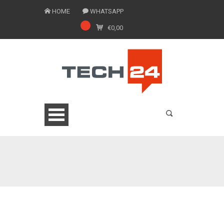
HOME
WHATSAPP
€
0,00
0775 1543201