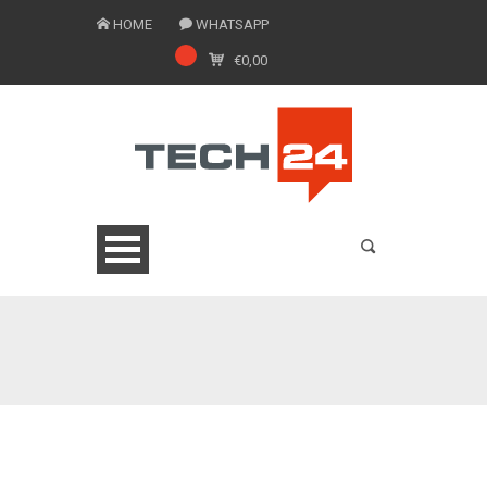
HOME
WHATSAPP
€
0,00
0775 1543201