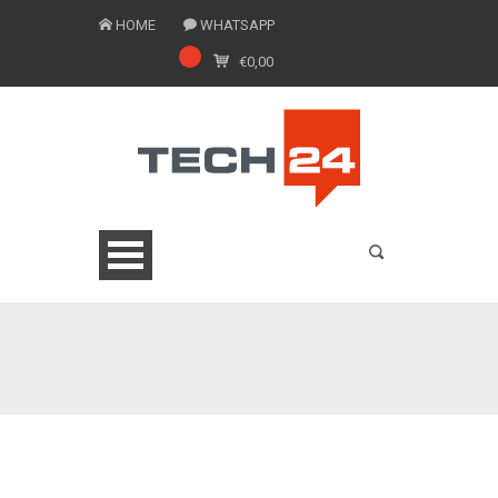
HOME
WHATSAPP
€
0,00
0775 1543201