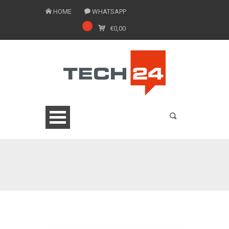
HOME
WHATSAPP
€
0,00
0775 1543201