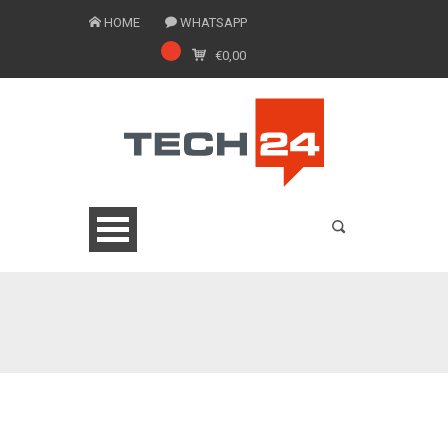
HOME
WHATSAPP
€
0,00
0775 1543201