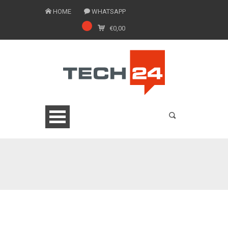
HOME
WHATSAPP
€
0,00
0775 1543201