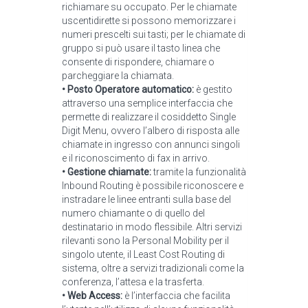
richiamare su occupato. Per le chiamate
uscentidirette si possono memorizzare i
numeri prescelti sui tasti; per le chiamate di
gruppo si può usare il tasto linea che
consente di rispondere, chiamare o
parcheggiare la chiamata.
• Posto Operatore automatico:
è gestito
attraverso una semplice interfaccia che
permette di realizzare il cosiddetto Single
Digit Menu, ovvero l’albero di risposta alle
chiamate in ingresso con annunci singoli
e il riconoscimento di fax in arrivo.
• Gestione chiamate:
tramite la funzionalità
Inbound Routing è possibile riconoscere e
instradare le linee entranti sulla base del
numero chiamante o di quello del
destinatario in modo flessibile. Altri servizi
rilevanti sono la Personal Mobility per il
singolo utente, il Least Cost Routing di
sistema, oltre a servizi tradizionali come la
conferenza, l’attesa e la trasferta.
• Web Access:
è l’interfaccia che facilita