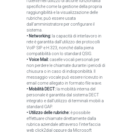
l’utente nell’utilizzo di alcune funzionalità
specifiche come la gestione della propria
raggiungibilità e la visualizzazione delle
rubriche; può essere usata
dall’amministratore per configurare il
sistema.
• Networking:
la capacità di interlavoro in
rete è garantita dall’utilizzo dei protocolli
VoIP SIP e H.323, nonché dalla piena
compatibilità con lo standard QSIG.
• Voice Mail:
caselle vocali personali per
non perdere le chiamate durante i periodi di
chiusura o in caso di indisponibilità. Il
messaggio vocale può essere ricevuto in
email come allegato in formato file wave.
• Mobilità DECT:
la mobilità interna del
personale è garantita dal sistema DECT
integrato e dall’utilizzo di terminali mobili a
standard GAP.
• Utilizzo delle rubriche:
è possibile
effettuare chiamate direttamente dalla
rubrica aziendale attraverso l’interfaccia
web click2dial oppure da Microsoft