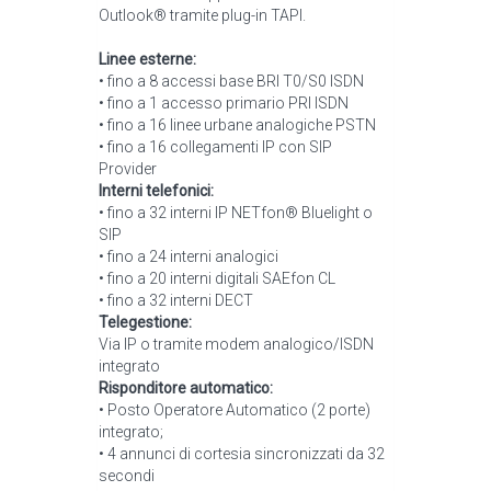
Outlook® tramite plug-in TAPI.
Linee esterne:
• fino a 8 accessi base BRI T0/S0 ISDN
• fino a 1 accesso primario PRI ISDN
• fino a 16 linee urbane analogiche PSTN
• fino a 16 collegamenti IP con SIP
Provider
Interni telefonici:
• fino a 32 interni IP NETfon® Bluelight o
SIP
• fino a 24 interni analogici
• fino a 20 interni digitali SAEfon CL
• fino a 32 interni DECT
Telegestione:
Via IP o tramite modem analogico/ISDN
integrato
Risponditore automatico:
• Posto Operatore Automatico (2 porte)
integrato;
• 4 annunci di cortesia sincronizzati da 32
secondi