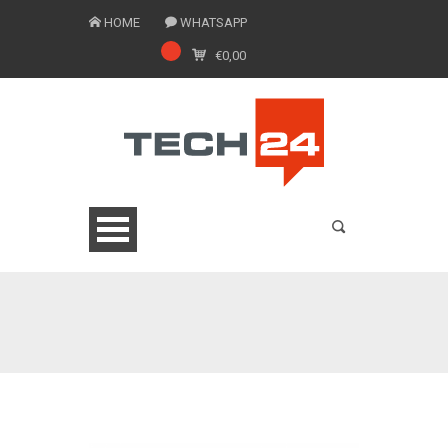
HOME
WHATSAPP
€
0,00
0775 1543201