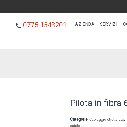
0775 1543201
AZIENDA
SERVIZI
C
Pilota in fib
Categorie:
,
Cablaggio strutturato
catalogo