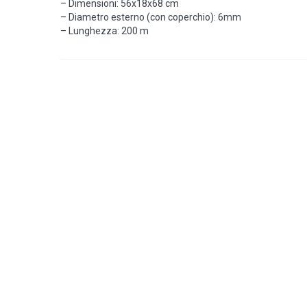
– Dimensioni: 56x18x68 cm
– Diametro esterno (con coperchio): 6mm
– Lunghezza: 200 m