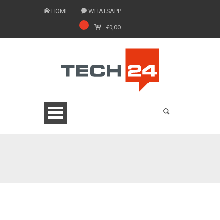
HOME
WHATSAPP
€
0,00
0775 1543201