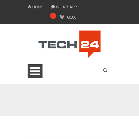
HOME
WHATSAPP
€
0,00
0775 1543201