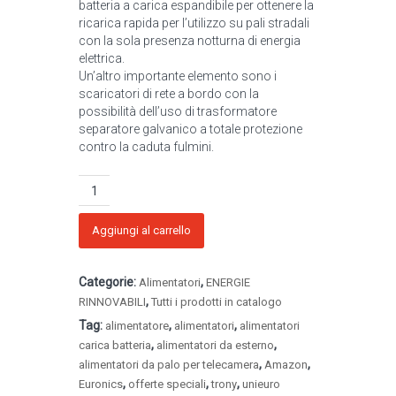
batteria a carica espandibile per ottenere la
ricarica rapida per l’utilizzo su pali stradali
con la sola presenza notturna di energia
elettrica.
Un’altro importante elemento sono i
scaricatori di rete a bordo con la
possibilità dell’uso di trasformatore
separatore galvanico a totale protezione
contro la caduta fulmini.
Alimentatori
P107A
lineari
con
Aggiungi al carrello
tensione
di
Categorie:
,
uscita
Alimentatori
ENERGIE
fissa
,
RINNOVABILI
Tutti i prodotti in catalogo
quantità
Tag:
,
,
alimentatore
alimentatori
alimentatori
,
,
carica batteria
alimentatori da esterno
,
,
alimentatori da palo per telecamera
Amazon
,
,
,
Euronics
offerte speciali
trony
unieuro