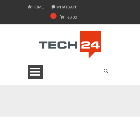
HOME
WHATSAPP
€
0,00
0775 1543201