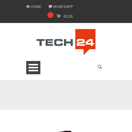
HOME
WHATSAPP
€
0,00
0775 1543201