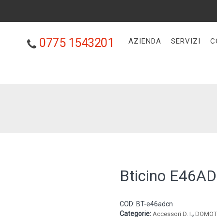
0775 1543201
AZIENDA
SERVIZI
C
Bticino E46A
COD:
BT-e46adcn
Categorie:
,
Accessori D. I.
DOMOTI