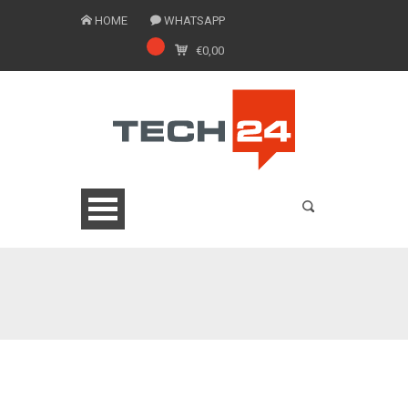
HOME
WHATSAPP
€
0,00
0775 1543201