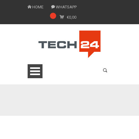
HOME
WHATSAPP
€
0,00
0775 1543201