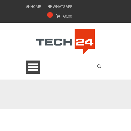
HOME
WHATSAPP
€
0,00
0775 1543201