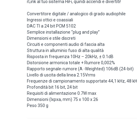
rLink al tuo sistema HiFi, quindi accendi e divertiti!
Convertitore digitale / analogico di grado audiophile
Ingressi ottici e coassiali
DAC TI a 24 bit PCM 5102
Semplice installazione “plug and play”
Dimensioni e stile discreti
Circuiti e componenti audio di fascia alta
Struttura in alluminio fuso di alta qualità
Risposta in frequenza 10Hz – 20kHz, ± 0.1dB
Distorsione armonica totale + Rumore 0,002%
Rapporto segnale-rumore (A -Weighted) 106dB (24-bit)
Livello di uscita della linea 2.15Vrms
Frequenze di campionamento supportate 44,1 kHz, 48 kHz
Profondità bit 16 bit, 24 bit
Requisiti di alimentazione 0.7W max
Dimensioni (lxpxa, mm) 75 x 100 x 26
Peso 350 g