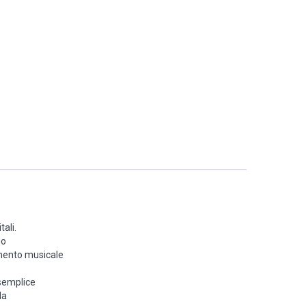
ali.
io
imento musicale
 semplice
da