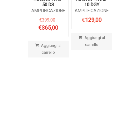
50 DS
10 DGY
AMPLIFICAZIONE
AMPLIFICAZIONE
€
129,00
€
399,00
Il
prezzo
€
365,00
Il
originale
prezzo
Aggiungi al
era:
attuale
carrello
€399,00.
Aggiungi al
è:
carrello
€365,00.