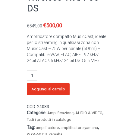
DS
€
500,00
Il
Il
€
549,00
prezzo
prezzo
Amplificatore compatto MusicCast, ideale
originale
attuale
per lo streaming in qualsiasi zona con
era:
è:
MusicCast – 75W per canale (6Ohm) –
€549,00.
€500,00.
Compatibile WAV, FLAC, AIFF 192 kHz/
24bit ALAC 96 kHz/ 24 bit DSD 5.6 MHz
YAMAHA
-
Amplificatore
Wireless
Aggiungi al carrello
WXA-
50
COD:
24083
DS
Categorie:
,
,
quantità
Amplificazione
AUDIO & VIDEO
Tutti i prodotti in catalogo
Tag:
,
,
amplificatore
amplificatore yamaha
,
WXA-50 DS
yamaha