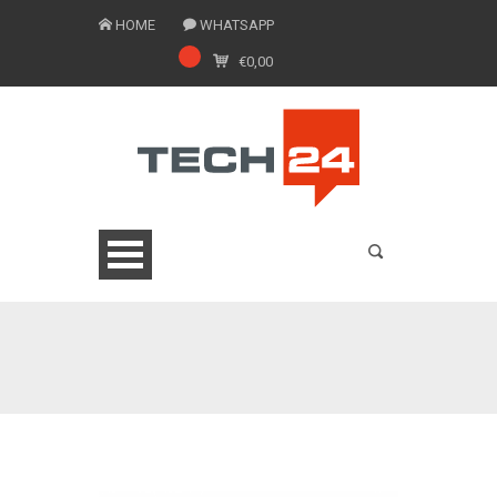
HOME
WHATSAPP
€
0,00
0775 1543201