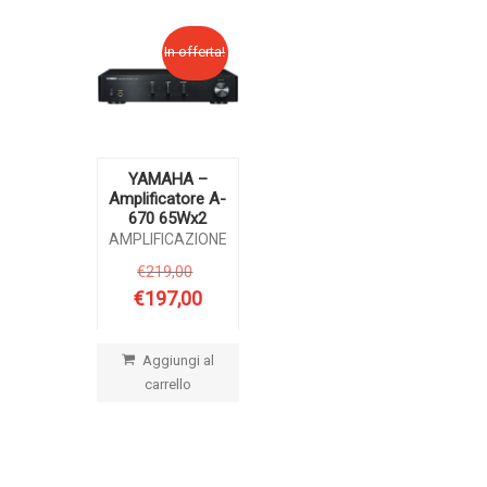
In offerta!
YAMAHA –
Amplificatore A-
670 65Wx2
AMPLIFICAZIONE
€
219,00
Il
prezzo
€
197,00
Il
originale
prezzo
era:
attuale
€219,00.
Aggiungi al
è:
carrello
€197,00.