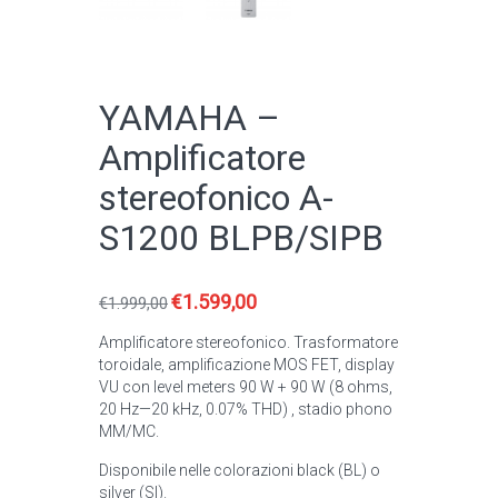
YAMAHA –
Amplificatore
stereofonico A-
S1200 BLPB/SIPB
€
1.599,00
Il
Il
€
1.999,00
prezzo
prezzo
Amplificatore stereofonico. Trasformatore
originale
attuale
toroidale, amplificazione MOS FET, display
era:
è:
VU con level meters 90 W + 90 W (8 ohms,
€1.999,00.
€1.599,00.
20 Hz—20 kHz, 0.07% THD) , stadio phono
MM/MC.
Disponibile nelle colorazioni black (BL) o
silver (SI).