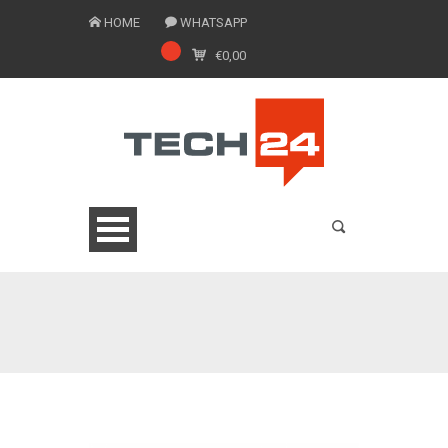
HOME
WHATSAPP
€
0,00
0775 1543201