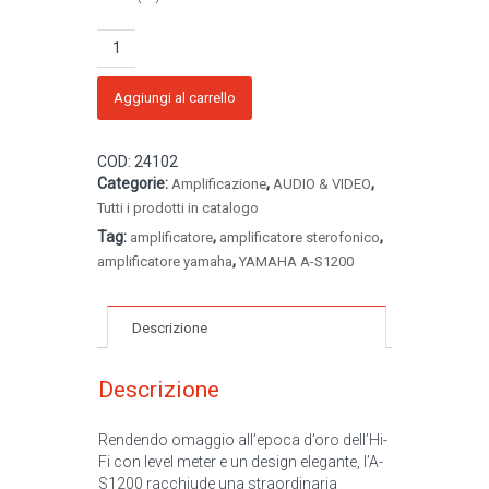
YAMAHA
-
Amplificatore
stereofonico
Aggiungi al carrello
A-
S1200
COD:
24102
BLPB/SIPB
Categorie:
,
,
quantità
Amplificazione
AUDIO & VIDEO
Tutti i prodotti in catalogo
Tag:
,
,
amplificatore
amplificatore sterofonico
,
amplificatore yamaha
YAMAHA A-S1200
Descrizione
Descrizione
Rendendo omaggio all’epoca d’oro dell’Hi-
Fi con level meter e un design elegante, l’A-
S1200 racchiude una straordinaria