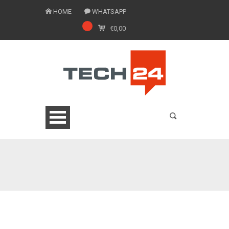
HOME
WHATSAPP
€
0,00
0775 1543201