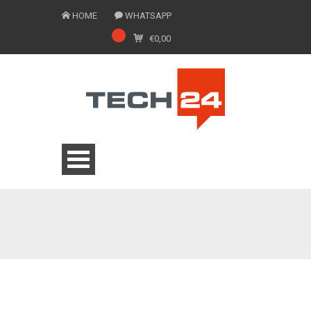
HOME
WHATSAPP
€
0,00
0775 1543201