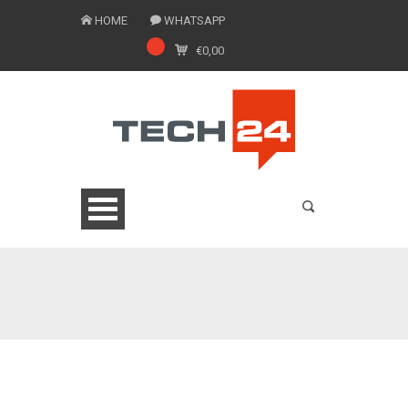
HOME
WHATSAPP
€
0,00
0775 1543201