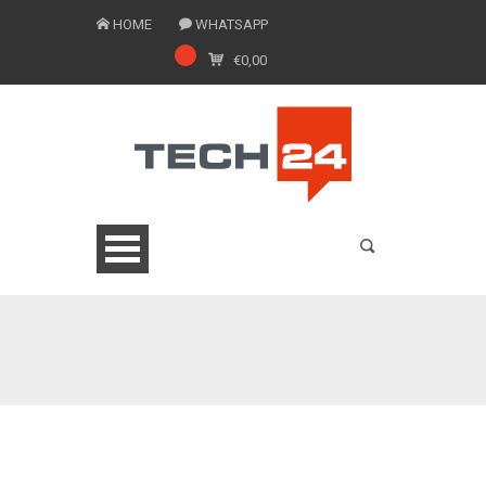
HOME
WHATSAPP
€
0,00
0775 1543201