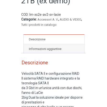
2TB (ex demo)
COD:
Im-xs2e-av2-sv-lacie
Categorie:
,
,
Accessori A. V.
AUDIO & VIDEO
Tutti i prodotti in catalogo
Descrizione
Informazioni aggiuntive
Descrizione
Velocità SATA II e configurazione RAID
Il sistema RAID hardware integrato e la
tecnologia SATA II
da 3 Gbit in un’unica unità con due dischi,
fanno di LaCie
2big Dual la soluzione ideale per disporre
di prestazioni e
sicurezza di alto livello a un prezzo