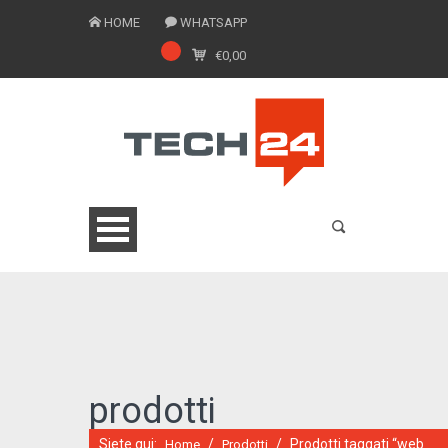
HOME
WHATSAPP
€
0,00
0775 1543201
prodotti
Siete qui:
/
/
Prodotti taggati “web
Home
Prodotti