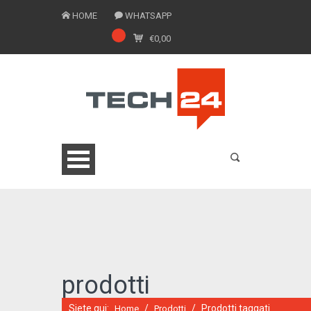
HOME
WHATSAPP
€
0,00
0775 1543201
prodotti
Siete qui:
/
/
Prodotti taggati
Home
Prodotti