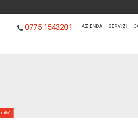
0775 1543201
AZIENDA
SERVIZI
C
rollo”