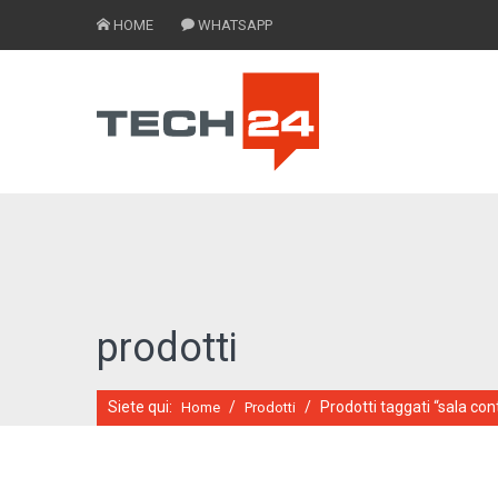
HOME
WHATSAPP
prodotti
Siete qui:
/
/
Prodotti taggati “sala cont
Home
Prodotti