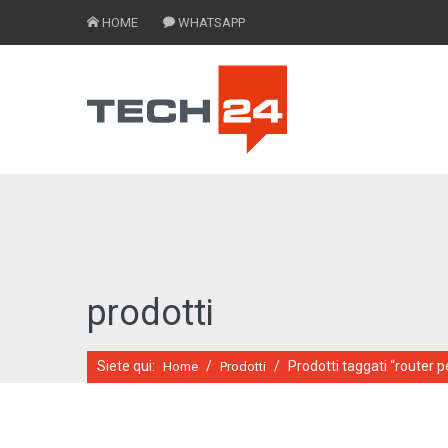
HOME
WHATSAPP
prodotti
Siete qui:
/
/
Prodotti taggati “router pe
Home
Prodotti