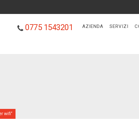
0775 1543201
AZIENDA
SERVIZI
C
r wifi”