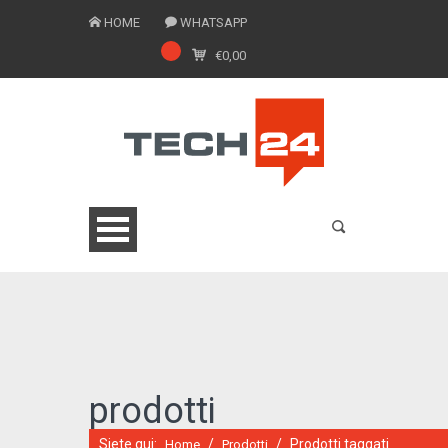
HOME
WHATSAPP
€
0,00
0775 1543201
prodotti
Siete qui:
/
/
Prodotti taggati
Home
Prodotti