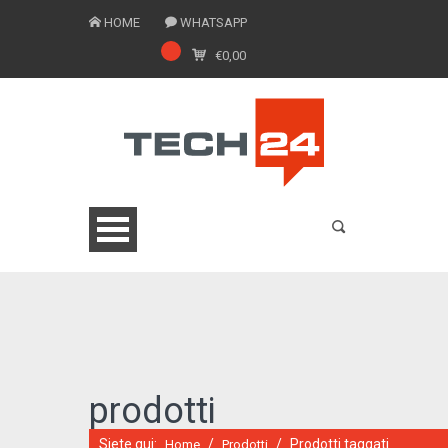
HOME
WHATSAPP
€
0,00
0775 1543201
prodotti
Siete qui:
/
/
Prodotti taggati
Home
Prodotti