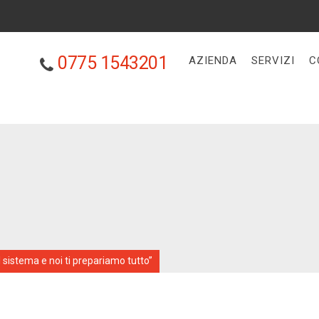
0775 1543201
AZIENDA
SERVIZI
C
il sistema e noi ti prepariamo tutto”