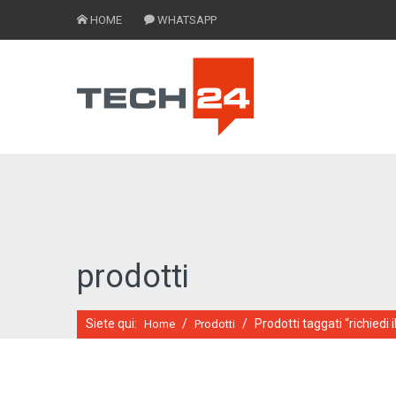
HOME
WHATSAPP
prodotti
Siete qui:
/
/
Prodotti taggati “richiedi 
Home
Prodotti