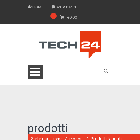
HOME
WHATSAPP
€
0,00
0775 1543201
prodotti
Siete qui:
/
/
Prodotti taggati
Home
Prodotti