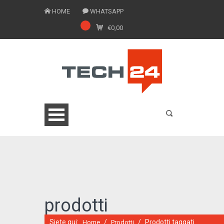
HOME
WHATSAPP
€
0,00
0775 1543201
prodotti
Siete qui:
/
/
Prodotti taggati
Home
Prodotti