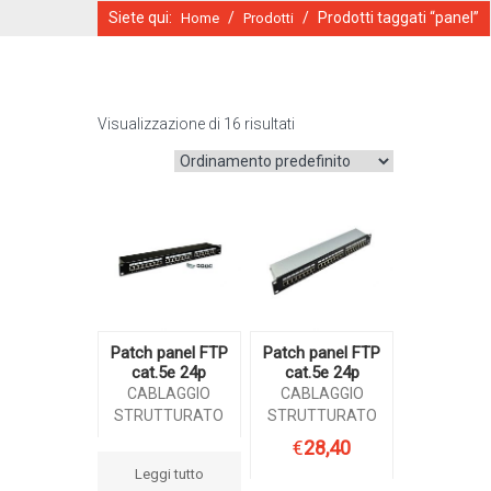
Siete qui:
/
/
Prodotti taggati “panel”
Home
Prodotti
Visualizzazione di 16 risultati
CATALOGO ONLINE
Patch panel FTP
Patch panel FTP
cat.5e 24p
cat.5e 24p
CABLAGGIO
CABLAGGIO
STRUTTURATO
STRUTTURATO
€
28,40
Leggi tutto