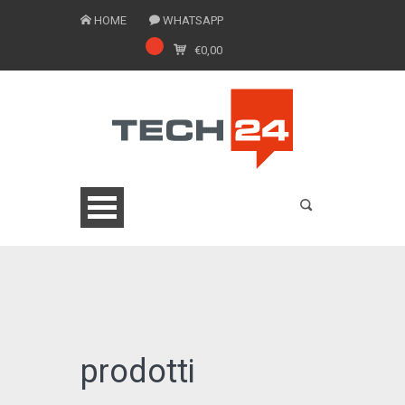
HOME
WHATSAPP
€
0,00
0775 1543201
prodotti