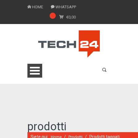
HOME
WHATSAPP
€
0,00
0775 1543201
prodotti
Siete qui:
/
/
Prodotti taggati
Home
Prodotti