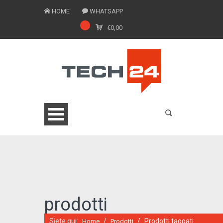
HOME
WHATSAPP
€
0,00
0775 1543201
prodotti
Siete qui:
/
/
Prodotti taggati
Home
Prodotti