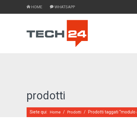
HOME
WHATSAPP
prodotti
Siete qui:
/
/
Prodotti taggati “modulo 
Home
Prodotti