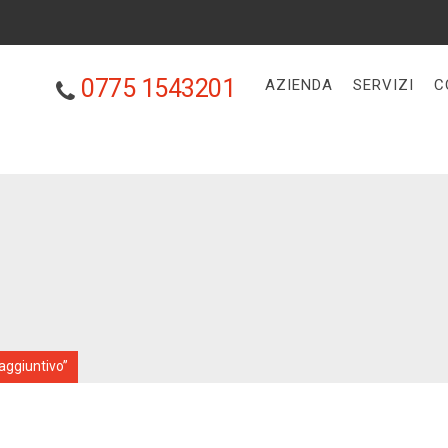
0775 1543201
AZIENDA
SERVIZI
C
aggiuntivo”