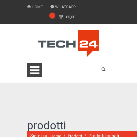
HOME
WHATSAPP
€
0,00
0775 1543201
prodotti
Siete qui:
/
/
Prodotti taggati
Home
Prodotti