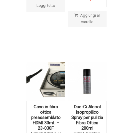
Leggi tutto
Aggiungi al
carrello
Cavo in fibra
Due-Ci Alcool
ottica
Isopropilico
preassemblato
Spray per pulizia
HDMI 30mt. –
Fibra Ottica
23-030F
200ml