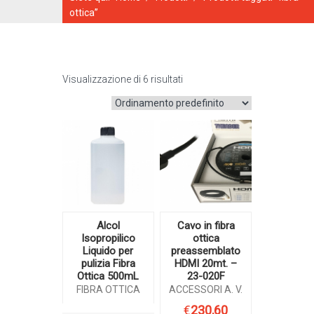
ottica”
Visualizzazione di 6 risultati
CATALOGO ONLINE
Alcol
Cavo in fibra
Isopropilico
ottica
Liquido per
preassemblato
pulizia Fibra
HDMI 20mt. –
Ottica 500mL
23-020F
FIBRA OTTICA
ACCESSORI A. V.
€
230,60