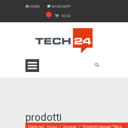
HOME
WHATSAPP
€
0,00
0775 1543201
prodotti
Siete qui:
/
/
Prodotti taggati “fibra
Home
Prodotti