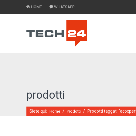
HOME
WHATSAPP
prodotti
Siete qui:
/
/
Prodotti taggati “ecoxper
Home
Prodotti