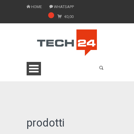
HOME
WHATSAPP
€
0,00
0775 1543201
prodotti