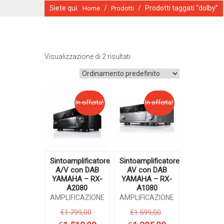
Siete qui:
/
/
Prodotti taggati “dolby”
Home
Prodotti
Visualizzazione di 2 risultati
CATALOGO ONLINE
In offerta!
In offerta!
Sintoamplificatore
Sintoamplificatore
A/V con DAB
AV con DAB
YAMAHA – RX-
YAMAHA – RX-
A2080
A1080
AMPLIFICAZIONE
AMPLIFICAZIONE
€
1.799,00
€
1.599,00
Il
Il
prezzo
prezzo