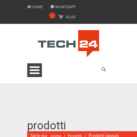
HOME
WHATSAPP
€
0,00
0775 1543201
prodotti
Siete qui:
/
/
Prodotti taggati
Home
Prodotti