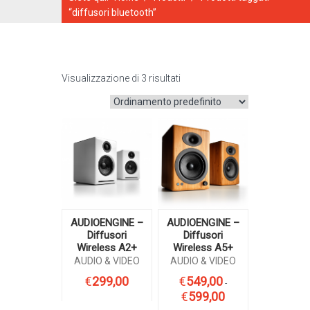
“diffusori bluetooth”
Visualizzazione di 3 risultati
CATALOGO ONLINE
AUDIOENGINE –
AUDIOENGINE –
Diffusori
Diffusori
Wireless A2+
Wireless A5+
AUDIO & VIDEO
AUDIO & VIDEO
€
299,00
€
549,00
-
€
599,00
Fascia
di