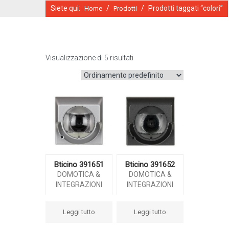
Siete qui:
/
/
Prodotti taggati “colori”
Home
Prodotti
Visualizzazione di 5 risultati
CATALOGO ONLINE
Bticino 391651
Bticino 391652
DOMOTICA &
DOMOTICA &
INTEGRAZIONI
INTEGRAZIONI
Leggi tutto
Leggi tutto