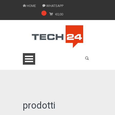
HOME
WHATSAPP
€
0,00
0775 1543201
prodotti