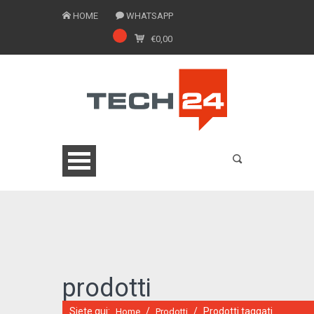
HOME
WHATSAPP
€
0,00
0775 1543201
prodotti
Siete qui:
/
/
Prodotti taggati
Home
Prodotti